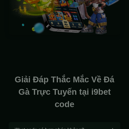
Giải Đáp Thắc Mắc Về Đá
Gà Trực Tuyến tại i9bet
code