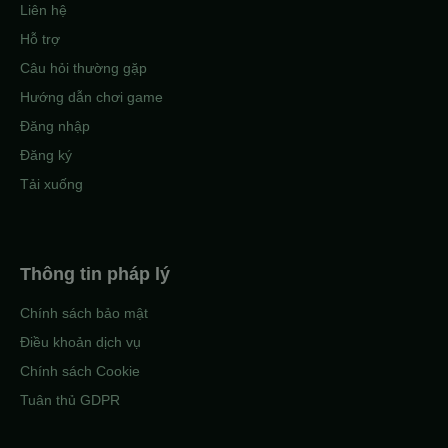
Liên hệ
Hỗ trợ
Câu hỏi thường gặp
Hướng dẫn chơi game
Đăng nhập
Đăng ký
Tải xuống
Thông tin pháp lý
Chính sách bảo mật
Điều khoản dịch vụ
Chính sách Cookie
Tuân thủ GDPR