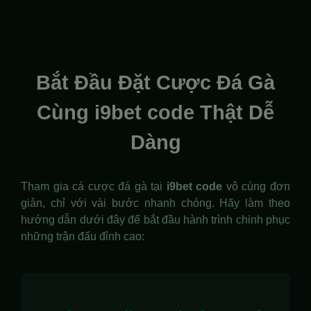
Bắt Đầu Đặt Cược Đá Gà
Cùng i9bet code Thật Dễ
Dàng
Tham gia cá cược đá gà tại
i9bet code
vô cùng đơn
giản, chỉ với vài bước nhanh chóng. Hãy làm theo
hướng dẫn dưới đây để bắt đầu hành trình chinh phục
những trận đấu đỉnh cao: