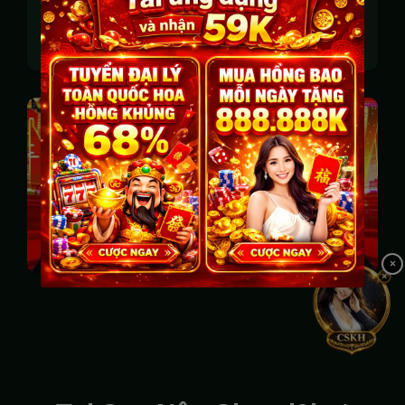
kèo cược và đặt tiền vào chiến kê mà bạn tin
tưởng. Chúc bạn may mắn!
×