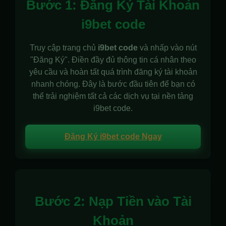
Bước 1: Đăng Ký Tài Khoản
i9bet code
Truy cập trang chủ
i9bet code
và nhấp vào nút
"Đăng Ký". Điền đầy đủ thông tin cá nhân theo
yêu cầu và hoàn tất quá trình đăng ký tài khoản
nhanh chóng. Đây là bước đầu tiên để bạn có
thể trải nghiệm tất cả các dịch vụ tại nền tảng
i9bet code.
Đăng Ký i9bet code Ngay
Bước 2: Nạp Tiền vào Tài
Khoản