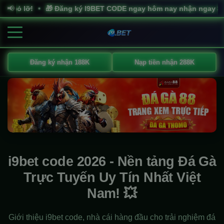
📢
🎁 Đăng ký I9BET CODE ngay hôm nay nhận ngay 350K tiền thưởn
Đăng ký nhận 188K
Nạp tiền nhận 288K
i9bet code 2026 - Nền tảng Đá Gà
Trực Tuyến Uy Tín Nhất Việt
Nam! 💥
Giới thiệu i9bet code, nhà cái hàng đầu cho trải nghiệm đá