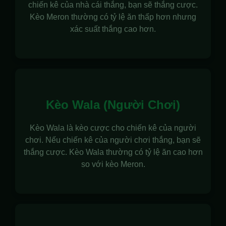
chiến kê của nhà cái thắng, bạn sẽ thắng cược.
Kèo Meron thường có tỷ lệ ăn thấp hơn nhưng
xác suất thắng cao hơn.
Kèo Wala (Người Chơi)
Kèo Wala là kèo cược cho chiến kê của người
chơi. Nếu chiến kê của người chơi thắng, bạn sẽ
thắng cược. Kèo Wala thường có tỷ lệ ăn cao hơn
so với kèo Meron.